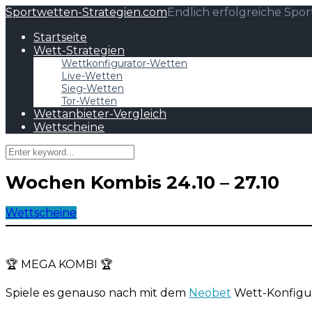
Sportwetten-Strategien.com
Endlich erfolgreiche Spo
Startseite
Wett-Strategien
Wettkonfigurator-Wetten
Live-Wetten​
Sieg-Wetten
Tor-Wetten
Wettanbieter-Vergleich
Wettscheine
Wochen Kombis 24.10 – 27.10
Wettscheine
🏆 MEGA KOMBI 🏆
Spiele es genauso nach mit dem
Neobet
Wett-Konfigur